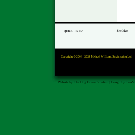
Site Map
QUICK LINKS:
Copyright © 2004 - 2026
Michael Williams Engineering Ltd
Website by The Dog House Solution
|
Design by TwoS