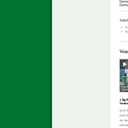
Denne
Dump S
Anbefa
Gu
S
Watc
Big B
Versi
1. Big 
Version
Suck &
med el
sin eg
selvst