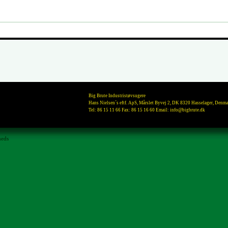
Big Brute Industristøvsugere
Hans Nielsen´s eftf. ApS, Mårslet Byvej 2, DK 8320 Hasselager, Denm
Tel: 86 15 11 66 Fax: 86 15 16 60 Email:
info@bigbrute.dk
heds