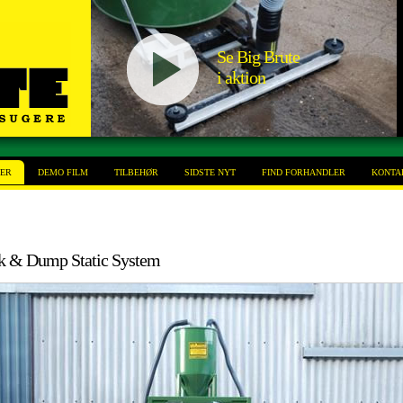
Se Big Brute
i aktion
NER
DEMO FILM
TILBEHØR
SIDSTE NYT
FIND FORHANDLER
KONTA
k & Dump Static System