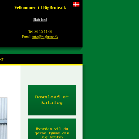
Velkommen til BigBrute.dk
Skift land
Tel: 86 15 11 66
Email:
info@bigbrute.dk
KT