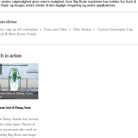
 anden valgmulighed giver større mulighed, hvor Big Brute maskinen kan kobles fra Suck &
tatic og bruges andre steder til den daglige rengøring og andre applikationer.
let tilbehør
lv, væg og loft værktøjsæt
Extra stort Filter
Filter Shaker
Cyclone Interceptor Låg
uck & Blow Power Unit(((
h in action
rute Suck & Dump, Static
on
Brute Suck & Dump, Static
 Dump Statisk kan leveres
ler uden stativ. Drevet af
en powerunit eller med en
ændig Big Brute støvsuger.