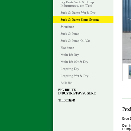
Big Brute Suck & Dump
Industristøvsuger (Tør)
Suck & Dump Wet & Dry
Suck & Dump Static System
Swarfman
Suck & Pump
Suck & Pump Oil Vac
Floodman
Multi-lift Dry
Multi-lift Wet & Dry
Leapfrog Dry
Leapfrog Wet & Dry
Bulk Bin
BIG BRUTE
INDUSTRISTØVSUGERE
TILBEHØR
Prod
Brug B
Der fi
Dump S